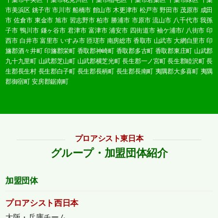
市美浜区
銚子市
市川市
船橋市
館山市
木更津市
松戸市
野田市
茂原市
成田
市
佐倉市
東金市
旭市
習志野市
柏市
勝浦市
市原市
流山市
八千代市
我孫
子市
鴨川市
鎌ヶ谷市
君津市
富津市
浦安市
四街道市
袖ケ浦市/
八街市
印
西市
白井市
富里市
いすみ市
匝瑳市
南房総市
香取市
山武市
大網白里市
印
旛郡酒々井町
印旛郡栄町
香取郡神崎町
香取郡多古町
香取郡東庄町
山武郡
九十九里町
山武郡芝山町
山武郡横芝光町
長生郡一ノ宮町
長生郡睦沢町
長
生郡長生村
長生郡白子町
長生郡長柄町
長生郡長南町
夷隅郡大多喜町
夷隅
郡御宿町
安房郡鋸南町
プロアシスト東日本
グループ・加盟団体紹介
加盟団体
プロアシスト西日本
大阪・兵庫チーム