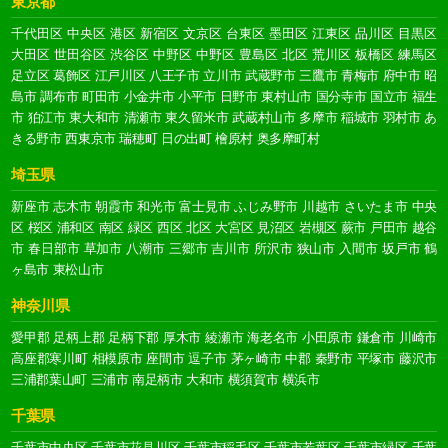
東京都
千代田区
中央区
港区
新宿区
文京区
台東区
墨田区
江東区
品川区
目黒区
大田区
世田谷区
渋谷区
中野区
中野区
豊島区
北区
荒川区
板橋区
練馬区
足立区
葛飾区
江戸川区
八王子市
立川市
武蔵野市
三鷹市
青梅市
府中市
昭
島市
調布市
町田市
小金井市
小平市
日野市
東村山市
国分寺市
国立市
福生
市
狛江市
東大和市
清瀬市
東久留米市
武蔵村山市
多摩市
稲城市
羽村市
あ
きる野市
西東京市
瑞穂町
日の出町
檜原村
奥多摩町村
埼玉県
新座市
志木市
朝霞市
和光市
富士見市
ふじみ野市
川越市
さいたま市
中央
区
桜区
浦和区
南区
緑区
西区
北区
大宮区
見沼区
岩槻区
蕨市
戸田市
越谷
市
春日部市
草加市
八潮市
三郷市
吉川市
所沢市
狭山市
入間市
坂戸市
鶴
ヶ島市
東松山市
神奈川県
愛甲郡
足柄上郡
足柄下郡
厚木市
綾瀬市
海老名市
小田原市
鎌倉市
川崎市
高座郡寒川町
相模原市
座間市
逗子市
茅ヶ崎市
中郡
秦野市
平塚市
藤沢市
三浦郡葉山町
三浦市
南足柄市
大和市
横須賀市
横浜市
千葉県
千葉市中央区
千葉市花見川区
千葉市稲毛区
千葉市若葉区
千葉市緑区
千葉