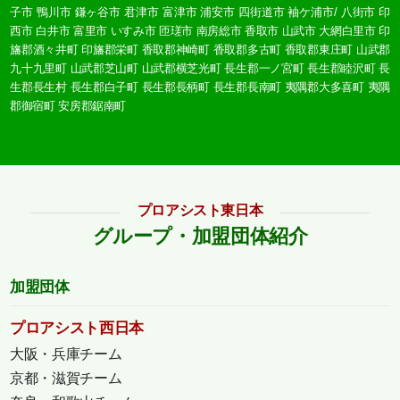
子市
鴨川市
鎌ヶ谷市
君津市
富津市
浦安市
四街道市
袖ケ浦市/
八街市
印
西市
白井市
富里市
いすみ市
匝瑳市
南房総市
香取市
山武市
大網白里市
印
旛郡酒々井町
印旛郡栄町
香取郡神崎町
香取郡多古町
香取郡東庄町
山武郡
九十九里町
山武郡芝山町
山武郡横芝光町
長生郡一ノ宮町
長生郡睦沢町
長
生郡長生村
長生郡白子町
長生郡長柄町
長生郡長南町
夷隅郡大多喜町
夷隅
郡御宿町
安房郡鋸南町
プロアシスト東日本
グループ・加盟団体紹介
加盟団体
プロアシスト西日本
大阪・兵庫チーム
京都・滋賀チーム