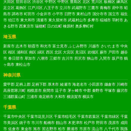
大田区
世田谷区
渋谷区
中野区
中野区
豊島区
北区
荒川区
板橋区
練馬区
足立区
葛飾区
江戸川区
八王子市
立川市
武蔵野市
三鷹市
青梅市
府中市
昭
島市
調布市
町田市
小金井市
小平市
日野市
東村山市
国分寺市
国立市
福生
市
狛江市
東大和市
清瀬市
東久留米市
武蔵村山市
多摩市
稲城市
羽村市
あ
きる野市
西東京市
瑞穂町
日の出町
檜原村
奥多摩町村
埼玉県
新座市
志木市
朝霞市
和光市
富士見市
ふじみ野市
川越市
さいたま市
中央
区
桜区
浦和区
南区
緑区
西区
北区
大宮区
見沼区
岩槻区
蕨市
戸田市
越谷
市
春日部市
草加市
八潮市
三郷市
吉川市
所沢市
狭山市
入間市
坂戸市
鶴
ヶ島市
東松山市
神奈川県
愛甲郡
足柄上郡
足柄下郡
厚木市
綾瀬市
海老名市
小田原市
鎌倉市
川崎市
高座郡寒川町
相模原市
座間市
逗子市
茅ヶ崎市
中郡
秦野市
平塚市
藤沢市
三浦郡葉山町
三浦市
南足柄市
大和市
横須賀市
横浜市
千葉県
千葉市中央区
千葉市花見川区
千葉市稲毛区
千葉市若葉区
千葉市緑区
千葉
市美浜区
銚子市
市川市
船橋市
館山市
木更津市
松戸市
野田市
茂原市
成田
市
佐倉市
東金市
旭市
習志野市
柏市
勝浦市
市原市
流山市
八千代市
我孫