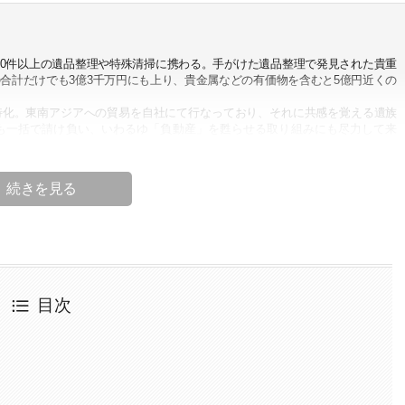
000件以上の遺品整理や特殊清掃に携わる。手がけた遺品整理で発見された貴重
合計だけでも3億3千万円にも上り、貴金属などの有価物を含むと5億円近くの
特化。東南アジアへの貿易を自社にて行なっており、それに共感を覚える遺族
も一括で請け負い、いわるゆ「負動産」を甦らせる取り組みにも尽力して来
 理事
株式会社代表取締役）
本
目次