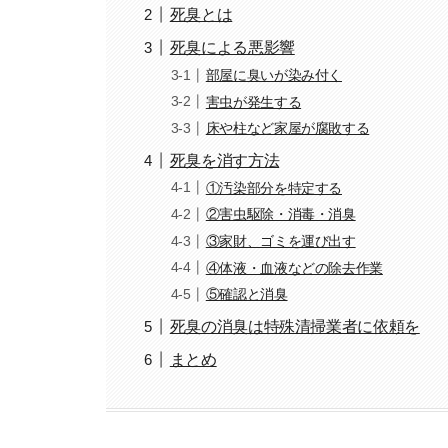
死臭とは
死臭による悪影響
部屋に臭いが染み付く
害虫が発生する
床や柱など家屋が腐敗する
死臭を消す方法
①汚染部分を特定する
②害虫駆除・消毒・消臭
③家財、ゴミを運び出す
④体液・血液などの除去作業
⑤確認と消臭
死臭の消臭は特殊清掃業者に依頼を
まとめ