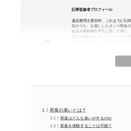
記事監修者プロフィール
遺品整理士歴10年、これまでに5,
品のうち、お返ししたタンス預金の
金品を依頼者の手元に返して来た。
遺品を無駄にしないリユースにも
も非常に多い。また不動産の処分
た。
一般社団法人ALL JAPANTRADING
一般社団法人家財整理相談窓口会員
一般社団法人除染作業管理協会理事
宅地建物取引士（日本都市住宅販売
株式会社RISE プロアシスト東日
代表 仲井
死臭の臭いとは？
死臭はどんな臭いがするのか
死臭を体験することは可能？