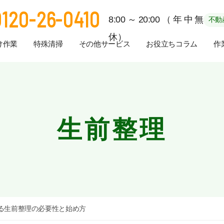
0120-26-0410
8:00～20:00（年中無
不動
休）
け作業
特殊清掃
その他サービス
お役立ちコラム
作
生前整理
る生前整理の必要性と始め方