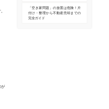
「空き家問題」の放置は危険！片
す。
付け・整理から不動産売却までの
完全ガイド
。
方が