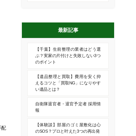
最新記事
【千葉】生前整理の業者はどう選
ぶ？実家の片付けと失敗しない3つ
のポイント
【遺品整理と買取】費用を安く抑
えるコツと「買取NG」になりやす
い遺品とは？
自衛隊退官者・退官予定者 採用情
報
【体験談】部屋のゴミ屋敷化は心
手配
のSOS？プロと叶えた3つの再出発