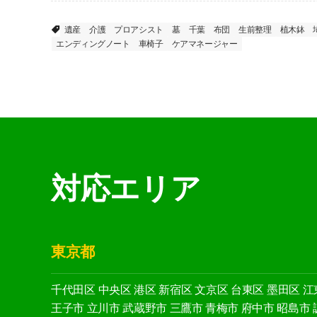
遺産
介護
プロアシスト
墓
千葉
布団
生前整理
植木鉢
エンディングノート
車椅子
ケアマネージャー
対応エリア
東京都
千代田区
中央区
港区
新宿区
文京区
台東区
墨田区
江
王子市
立川市
武蔵野市
三鷹市
青梅市
府中市
昭島市