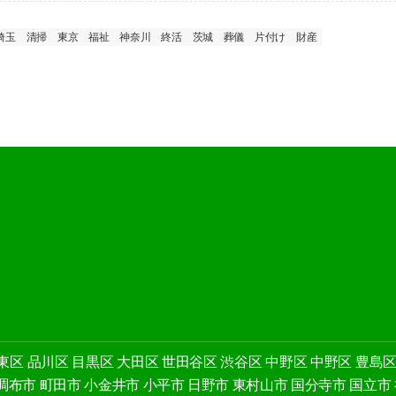
埼玉
清掃
東京
福祉
神奈川
終活
茨城
葬儀
片付け
財産
東区
品川区
目黒区
大田区
世田谷区
渋谷区
中野区
中野区
豊島
調布市
町田市
小金井市
小平市
日野市
東村山市
国分寺市
国立市