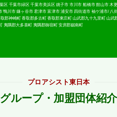
葉区
千葉市緑区
千葉市美浜区
銚子市
市川市
船橋市
館山市
木
市
鴨川市
鎌ヶ谷市
君津市
富津市
浦安市
四街道市
袖ケ浦市/
八
香取郡神崎町
香取郡多古町
香取郡東庄町
山武郡九十九里町
山武
町
夷隅郡大多喜町
夷隅郡御宿町
安房郡鋸南町
プロアシスト東日本
グループ・加盟団体紹