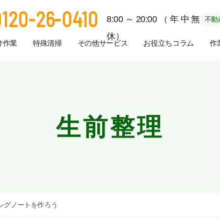
0120-26-0410
8:00～20:00（年中無
不動
休）
け作業
特殊清掃
その他サービス
お役立ちコラム
作
生前整理
ングノートを作ろう