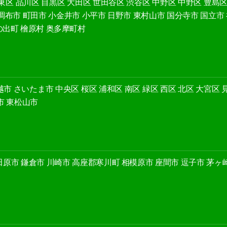
東区
品川区
目黒区
大田区
世田谷区
渋谷区
中野区
中野区
豊島
調布市
町田市
小金井市
小平市
日野市
東村山市
国分寺市
国立市
の出町
檜原村
奥多摩町村
越市
さいたま市
中央区
桜区
浦和区
南区
緑区
西区
北区
大宮区
市
東松山市
田原市
鎌倉市
川崎市
高座郡寒川町
相模原市
座間市
逗子市
茅ヶ