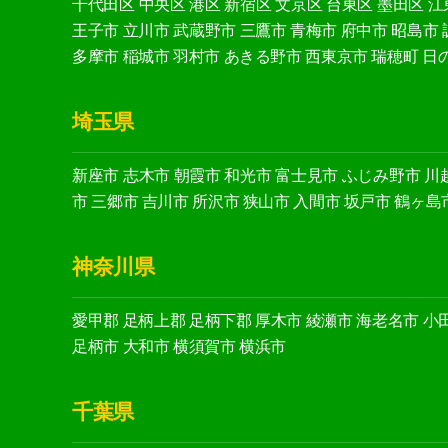
千代田区
中央区
港区
新宿区
文京区
台東区
墨田区
江
王子市
立川市
武蔵野市
三鷹市
青梅市
府中市
昭島市
多摩市
稲城市
羽村市
あきる野市
西東京市
瑞穂町
日
埼玉県
新座市
志木市
朝霞市
和光市
富士見市
ふじみ野市
川
市
三郷市
吉川市
所沢市
狭山市
入間市
坂戸市
鶴ヶ島
神奈川県
愛甲郡
足柄上郡
足柄下郡
厚木市
綾瀬市
海老名市
小
足柄市
大和市
横須賀市
横浜市
千葉県