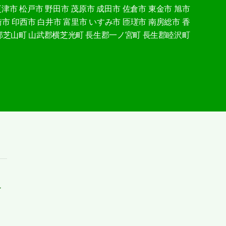
更津市
松戸市
野田市
茂原市
成田市
佐倉市
東金市
旭市
街市
印西市
白井市
富里市
いすみ市
匝瑳市
南房総市
香
郡芝山町
山武郡横芝光町
長生郡一ノ宮町
長生郡睦沢町
介