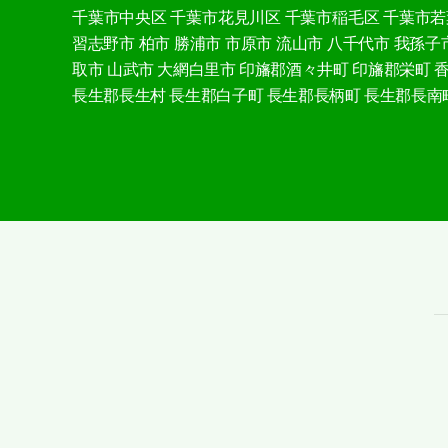
千葉市中央区
千葉市花見川区
千葉市稲毛区
千葉市若
習志野市
柏市
勝浦市
市原市
流山市
八千代市
我孫子
取市
山武市
大網白里市
印旛郡酒々井町
印旛郡栄町
長生郡長生村
長生郡白子町
長生郡長柄町
長生郡長南