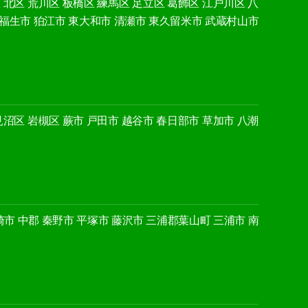
区
北区
荒川区
板橋区
練馬区
足立区
葛飾区
江戸川区
八
福生市
狛江市
東大和市
清瀬市
東久留米市
武蔵村山市
見沼区
岩槻区
蕨市
戸田市
越谷市
春日部市
草加市
八潮
崎市
中郡
秦野市
平塚市
藤沢市
三浦郡葉山町
三浦市
南