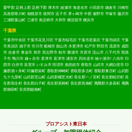
愛甲郡
足柄上郡
足柄下郡
厚木市
綾瀬市
海老名市
小田原市
鎌倉市
川崎市
高座郡寒川町
相模原市
座間市
逗子市
茅ヶ崎市
中郡
秦野市
平塚市
藤沢市
三浦郡葉山町
三浦市
南足柄市
大和市
横須賀市
横浜市
千葉県
千葉市中央区
千葉市花見川区
千葉市稲毛区
千葉市若葉区
千葉市緑区
千葉
市美浜区
銚子市
市川市
船橋市
館山市
木更津市
松戸市
野田市
茂原市
成田
市
佐倉市
東金市
旭市
習志野市
柏市
勝浦市
市原市
流山市
八千代市
我孫
子市
鴨川市
鎌ヶ谷市
君津市
富津市
浦安市
四街道市
袖ケ浦市/
八街市
印
西市
白井市
富里市
いすみ市
匝瑳市
南房総市
香取市
山武市
大網白里市
印
旛郡酒々井町
印旛郡栄町
香取郡神崎町
香取郡多古町
香取郡東庄町
山武郡
九十九里町
山武郡芝山町
山武郡横芝光町
長生郡一ノ宮町
長生郡睦沢町
長
生郡長生村
長生郡白子町
長生郡長柄町
長生郡長南町
夷隅郡大多喜町
夷隅
郡御宿町
安房郡鋸南町
プロアシスト東日本