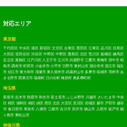
対応エリア
東京都
千代田区
中央区
港区
新宿区
文京区
台東区
墨田区
江東区
品川区
目黒区
大田区
世田谷区
渋谷区
中野区
中野区
豊島区
北区
荒川区
板橋区
練馬区
足立区
葛飾区
江戸川区
八王子市
立川市
武蔵野市
三鷹市
青梅市
府中市
昭
島市
調布市
町田市
小金井市
小平市
日野市
東村山市
国分寺市
国立市
福生
市
狛江市
東大和市
清瀬市
東久留米市
武蔵村山市
多摩市
稲城市
羽村市
あ
きる野市
西東京市
瑞穂町
日の出町
檜原村
奥多摩町村
埼玉県
新座市
志木市
朝霞市
和光市
富士見市
ふじみ野市
川越市
さいたま市
中央
区
桜区
浦和区
南区
緑区
西区
北区
大宮区
見沼区
岩槻区
蕨市
戸田市
越谷
市
春日部市
草加市
八潮市
三郷市
吉川市
所沢市
狭山市
入間市
坂戸市
鶴
ヶ島市
東松山市
神奈川県