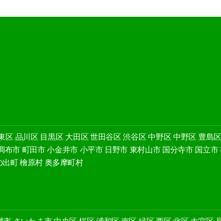
東区
品川区
目黒区
大田区
世田谷区
渋谷区
中野区
中野区
豊島
調布市
町田市
小金井市
小平市
日野市
東村山市
国分寺市
国立市
の出町
檜原村
奥多摩町村