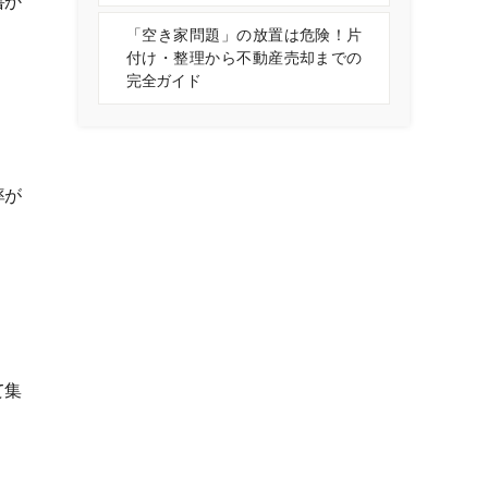
書か
「空き家問題」の放置は危険！片
付け・整理から不動産売却までの
完全ガイド
率が
て集