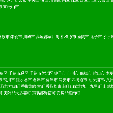
越市
さいたま市
中央区
桜区
浦和区
南区
緑区
西区
北区
大宮区
市
東松山市
田原市
鎌倉市
川崎市
高座郡寒川町
相模原市
座間市
逗子市
茅ヶ
葉区
千葉市緑区
千葉市美浜区
銚子市
市川市
船橋市
館山市
木
市
鴨川市
鎌ヶ谷市
君津市
富津市
浦安市
四街道市
袖ケ浦市/
八
香取郡神崎町
香取郡多古町
香取郡東庄町
山武郡九十九里町
山武
町
夷隅郡大多喜町
夷隅郡御宿町
安房郡鋸南町