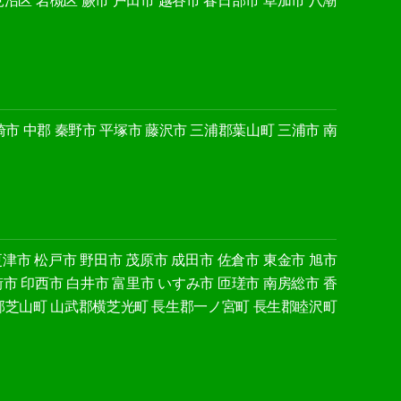
見沼区
岩槻区
蕨市
戸田市
越谷市
春日部市
草加市
八潮
崎市
中郡
秦野市
平塚市
藤沢市
三浦郡葉山町
三浦市
南
更津市
松戸市
野田市
茂原市
成田市
佐倉市
東金市
旭市
街市
印西市
白井市
富里市
いすみ市
匝瑳市
南房総市
香
郡芝山町
山武郡横芝光町
長生郡一ノ宮町
長生郡睦沢町