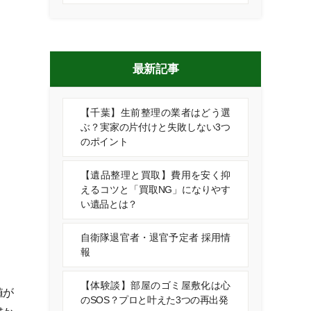
最新記事
【千葉】生前整理の業者はどう選
ぶ？実家の片付けと失敗しない3つ
のポイント
【遺品整理と買取】費用を安く抑
えるコツと「買取NG」になりやす
い遺品とは？
自衛隊退官者・退官予定者 採用情
報
【体験談】部屋のゴミ屋敷化は心
値が
のSOS？プロと叶えた3つの再出発