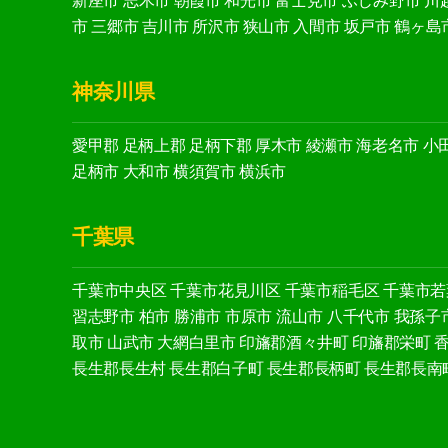
新座市
志木市
朝霞市
和光市
富士見市
ふじみ野市
川
市
三郷市
吉川市
所沢市
狭山市
入間市
坂戸市
鶴ヶ島
神奈川県
愛甲郡
足柄上郡
足柄下郡
厚木市
綾瀬市
海老名市
小
足柄市
大和市
横須賀市
横浜市
千葉県
千葉市中央区
千葉市花見川区
千葉市稲毛区
千葉市若
習志野市
柏市
勝浦市
市原市
流山市
八千代市
我孫子
取市
山武市
大網白里市
印旛郡酒々井町
印旛郡栄町
長生郡長生村
長生郡白子町
長生郡長柄町
長生郡長南