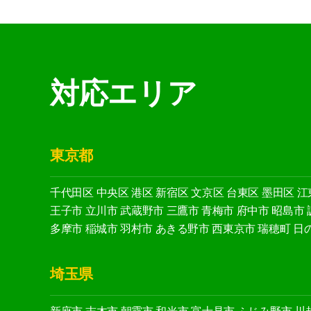
対応エリア
東京都
千代田区
中央区
港区
新宿区
文京区
台東区
墨田区
江
王子市
立川市
武蔵野市
三鷹市
青梅市
府中市
昭島市
多摩市
稲城市
羽村市
あきる野市
西東京市
瑞穂町
日
埼玉県