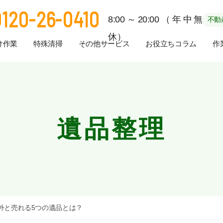
0120-26-0410
8:00～20:00（年中無
不動
休）
け作業
特殊清掃
その他サービス
お役立ちコラム
作
遺品整理
外と売れる5つの遺品とは？