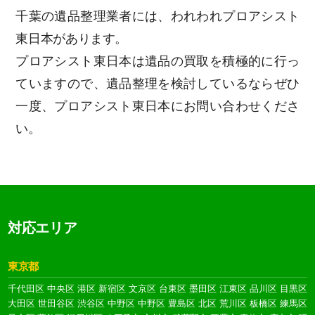
千葉の遺品整理業者には、われわれプロアシスト
東日本があります。
プロアシスト東日本は遺品の買取を積極的に行っ
ていますので、遺品整理を検討しているならぜひ
一度、プロアシスト東日本にお問い合わせくださ
い。
対応エリア
東京都
千代田区
中央区
港区
新宿区
文京区
台東区
墨田区
江東区
品川区
目黒区
大田区
世田谷区
渋谷区
中野区
中野区
豊島区
北区
荒川区
板橋区
練馬区