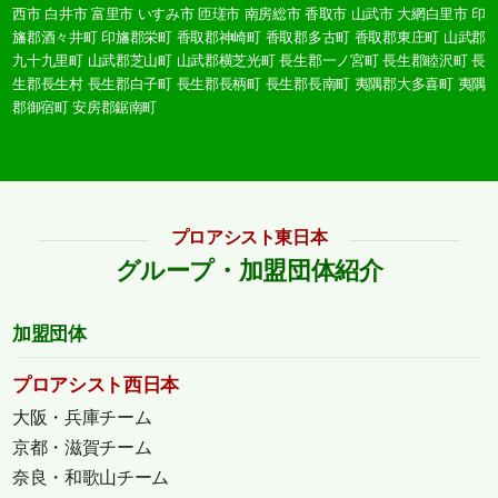
西市
白井市
富里市
いすみ市
匝瑳市
南房総市
香取市
山武市
大網白里市
印
旛郡酒々井町
印旛郡栄町
香取郡神崎町
香取郡多古町
香取郡東庄町
山武郡
九十九里町
山武郡芝山町
山武郡横芝光町
長生郡一ノ宮町
長生郡睦沢町
長
生郡長生村
長生郡白子町
長生郡長柄町
長生郡長南町
夷隅郡大多喜町
夷隅
郡御宿町
安房郡鋸南町
プロアシスト東日本
グループ・加盟団体紹介
加盟団体
プロアシスト西日本
大阪・兵庫チーム
京都・滋賀チーム
奈良・和歌山チーム