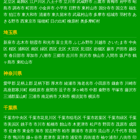
足立区
葛飾区
江戸川区
八王子市
立川市
武蔵野市
三鷹市
青梅市
府中市
昭
島市
調布市
町田市
小金井市
小平市
日野市
東村山市
国分寺市
国立市
福生
市
狛江市
東大和市
清瀬市
東久留米市
武蔵村山市
多摩市
稲城市
羽村市
あ
きる野市
西東京市
瑞穂町
日の出町
檜原村
奥多摩町村
埼玉県
新座市
志木市
朝霞市
和光市
富士見市
ふじみ野市
川越市
さいたま市
中央
区
桜区
浦和区
南区
緑区
西区
北区
大宮区
見沼区
岩槻区
蕨市
戸田市
越谷
市
春日部市
草加市
八潮市
三郷市
吉川市
所沢市
狭山市
入間市
坂戸市
鶴
ヶ島市
東松山市
神奈川県
愛甲郡
足柄上郡
足柄下郡
厚木市
綾瀬市
海老名市
小田原市
鎌倉市
川崎市
高座郡寒川町
相模原市
座間市
逗子市
茅ヶ崎市
中郡
秦野市
平塚市
藤沢市
三浦郡葉山町
三浦市
南足柄市
大和市
横須賀市
横浜市
千葉県
千葉市中央区
千葉市花見川区
千葉市稲毛区
千葉市若葉区
千葉市緑区
千葉
市美浜区
銚子市
市川市
船橋市
館山市
木更津市
松戸市
野田市
茂原市
成田
市
佐倉市
東金市
旭市
習志野市
柏市
勝浦市
市原市
流山市
八千代市
我孫
子市
鴨川市
鎌ヶ谷市
君津市
富津市
浦安市
四街道市
袖ケ浦市/
八街市
印