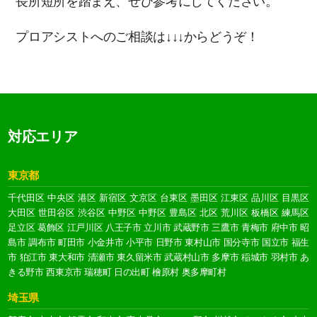
長所短所を踏まえ、ぜひ参考にしてください。
プロアシストへのご相談は↓↓↓からどうぞ！
対応エリア
東京都
千代田区
中央区
港区
新宿区
文京区
台東区
墨田区
江東区
品川区
目黒区
大田区
世田谷区
渋谷区
中野区
中野区
豊島区
北区
荒川区
板橋区
練馬区
足立区
葛飾区
江戸川区
八王子市
立川市
武蔵野市
三鷹市
青梅市
府中市
昭
島市
調布市
町田市
小金井市
小平市
日野市
東村山市
国分寺市
国立市
福生
市
狛江市
東大和市
清瀬市
東久留米市
武蔵村山市
多摩市
稲城市
羽村市
あ
きる野市
西東京市
瑞穂町
日の出町
檜原村
奥多摩町村
埼玉県