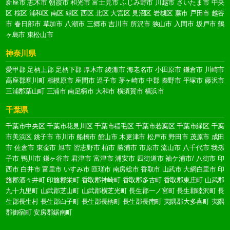
新座市
志木市
朝霞市
和光市
富士見市
ふじみ野市
川越市
さいたま市
中央
区
桜区
浦和区
南区
緑区
西区
北区
大宮区
見沼区
岩槻区
蕨市
戸田市
越谷
市
春日部市
草加市
八潮市
三郷市
吉川市
所沢市
狭山市
入間市
坂戸市
鶴
ヶ島市
東松山市
神奈川県
愛甲郡
足柄上郡
足柄下郡
厚木市
綾瀬市
海老名市
小田原市
鎌倉市
川崎市
高座郡寒川町
相模原市
座間市
逗子市
茅ヶ崎市
中郡
秦野市
平塚市
藤沢市
三浦郡葉山町
三浦市
南足柄市
大和市
横須賀市
横浜市
千葉県
千葉市中央区
千葉市花見川区
千葉市稲毛区
千葉市若葉区
千葉市緑区
千葉
市美浜区
銚子市
市川市
船橋市
館山市
木更津市
松戸市
野田市
茂原市
成田
市
佐倉市
東金市
旭市
習志野市
柏市
勝浦市
市原市
流山市
八千代市
我孫
子市
鴨川市
鎌ヶ谷市
君津市
富津市
浦安市
四街道市
袖ケ浦市/
八街市
印
西市
白井市
富里市
いすみ市
匝瑳市
南房総市
香取市
山武市
大網白里市
印
旛郡酒々井町
印旛郡栄町
香取郡神崎町
香取郡多古町
香取郡東庄町
山武郡
九十九里町
山武郡芝山町
山武郡横芝光町
長生郡一ノ宮町
長生郡睦沢町
長
生郡長生村
長生郡白子町
長生郡長柄町
長生郡長南町
夷隅郡大多喜町
夷隅
郡御宿町
安房郡鋸南町