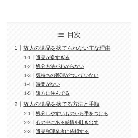
て来た。
遺品を無駄にしないリユースにも特化。東南アジアへの貿易を
自社にて行なっており、それに共感を覚える遺族も非常に多
い。また不動産の処分も一括で請け負い、いわるゆ「負動産」
を甦らせる取り組みにも尽力して来た。
一般社団法人ALL JAPANTRADING 理事
目次
一般社団法人家財整理相談窓口会員
一般社団法人除染作業管理協会理事
故人の遺品を捨てられない主な理由
宅地建物取引士（日本都市住宅販売株式会社代表取締役）
遺品が多すぎる
株式会社RISE プロアシスト東日本
代表 仲井
処分方法がわからない
気持ちの整理がついていない
時間がない
遠方に住んでる
故人の遺品を捨てる方法と手順
処分しやすいものから手をつける
心の中にある感情を吐き出す
遺品整理業者に依頼する