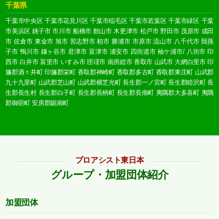
千葉県
千葉市中央区
千葉市花見川区
千葉市稲毛区
千葉市若葉区
千葉市緑区
千葉
市美浜区
銚子市
市川市
船橋市
館山市
木更津市
松戸市
野田市
茂原市
成田
市
佐倉市
東金市
旭市
習志野市
柏市
勝浦市
市原市
流山市
八千代市
我孫
子市
鴨川市
鎌ヶ谷市
君津市
富津市
浦安市
四街道市
袖ケ浦市/
八街市
印
西市
白井市
富里市
いすみ市
匝瑳市
南房総市
香取市
山武市
大網白里市
印
旛郡酒々井町
印旛郡栄町
香取郡神崎町
香取郡多古町
香取郡東庄町
山武郡
九十九里町
山武郡芝山町
山武郡横芝光町
長生郡一ノ宮町
長生郡睦沢町
長
生郡長生村
長生郡白子町
長生郡長柄町
長生郡長南町
夷隅郡大多喜町
夷隅
郡御宿町
安房郡鋸南町
プロアシスト東日本
グループ・加盟団体紹介
加盟団体