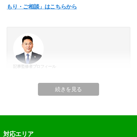
もり・ご相談」はこちらから
記事監修者プロフィール
遺品整理士歴10年、これまでに5,000件以上の遺品整理や特殊清
掃に携わる。手がけた遺品整理で発見された貴重品のうち、お
返ししたタンス預金の合計だけでも3億3千万円にも上り、貴金
属などの有価物を含むと5億円近くの金品を依頼者の手元に返し
て来た。
遺品を無駄にしないリユースにも特化。東南アジアへの貿易を
自社にて行なっており、それに共感を覚える遺族も非常に多
い。また不動産の処分も一括で請け負い、いわるゆ「負動産」
を甦らせる取り組みにも尽力して来た。
一般社団法人ALL JAPANTRADING 理事
対応エリア
一般社団法人家財整理相談窓口会員