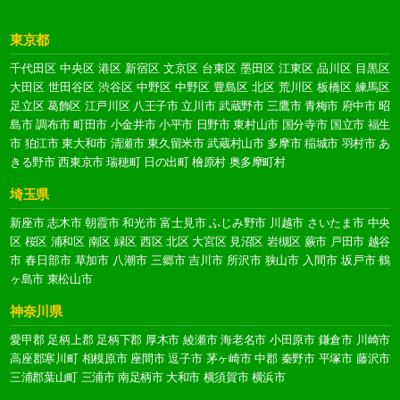
一般社団法人除染作業管理協会理事
宅地建物取引士（日本都市住宅販売株式会社代表取締役）
東京都
株式会社RISE プロアシスト東日本
千代田区
中央区
港区
新宿区
文京区
台東区
墨田区
江東区
品川区
目黒区
代表 仲井
大田区
世田谷区
渋谷区
中野区
中野区
豊島区
北区
荒川区
板橋区
練馬区
足立区
葛飾区
江戸川区
八王子市
立川市
武蔵野市
三鷹市
青梅市
府中市
昭
島市
調布市
町田市
小金井市
小平市
日野市
東村山市
国分寺市
国立市
福生
市
狛江市
東大和市
清瀬市
東久留米市
武蔵村山市
多摩市
稲城市
羽村市
あ
きる野市
西東京市
瑞穂町
日の出町
檜原村
奥多摩町村
埼玉県
新座市
志木市
朝霞市
和光市
富士見市
ふじみ野市
川越市
さいたま市
中央
区
桜区
浦和区
南区
緑区
西区
北区
大宮区
見沼区
岩槻区
蕨市
戸田市
越谷
市
春日部市
草加市
八潮市
三郷市
吉川市
所沢市
狭山市
入間市
坂戸市
鶴
ヶ島市
東松山市
神奈川県
愛甲郡
足柄上郡
足柄下郡
厚木市
綾瀬市
海老名市
小田原市
鎌倉市
川崎市
高座郡寒川町
相模原市
座間市
逗子市
茅ヶ崎市
中郡
秦野市
平塚市
藤沢市
三浦郡葉山町
三浦市
南足柄市
大和市
横須賀市
横浜市