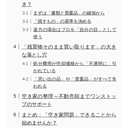
き？
まずは「書類と貴重品」の確保から
「残すもの」の基準を決める
遠方の場合はプロを「自分の目」として
使う
「残置物そのまま買い取ります」の大き
な落とし穴
処分費用が売却価格から「不透明に」引
かれている
「思い出の品」や「貴重品」がすべて失
われる
空き家の整理～不動売却までワンストッ
プのサポート
まとめ：「空き家問題」できることから
始めませんか？