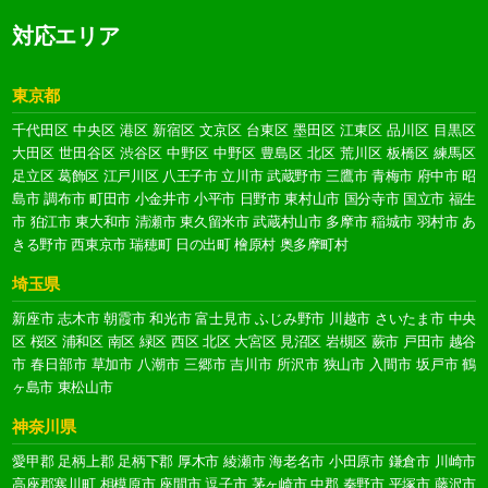
対応エリア
東京都
千代田区
中央区
港区
新宿区
文京区
台東区
墨田区
江東区
品川区
目黒区
大田区
世田谷区
渋谷区
中野区
中野区
豊島区
北区
荒川区
板橋区
練馬区
足立区
葛飾区
江戸川区
八王子市
立川市
武蔵野市
三鷹市
青梅市
府中市
昭
島市
調布市
町田市
小金井市
小平市
日野市
東村山市
国分寺市
国立市
福生
市
狛江市
東大和市
清瀬市
東久留米市
武蔵村山市
多摩市
稲城市
羽村市
あ
きる野市
西東京市
瑞穂町
日の出町
檜原村
奥多摩町村
埼玉県
新座市
志木市
朝霞市
和光市
富士見市
ふじみ野市
川越市
さいたま市
中央
区
桜区
浦和区
南区
緑区
西区
北区
大宮区
見沼区
岩槻区
蕨市
戸田市
越谷
市
春日部市
草加市
八潮市
三郷市
吉川市
所沢市
狭山市
入間市
坂戸市
鶴
ヶ島市
東松山市
神奈川県
愛甲郡
足柄上郡
足柄下郡
厚木市
綾瀬市
海老名市
小田原市
鎌倉市
川崎市
高座郡寒川町
相模原市
座間市
逗子市
茅ヶ崎市
中郡
秦野市
平塚市
藤沢市