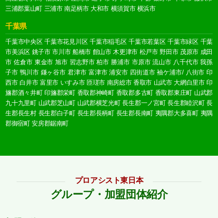
三浦郡葉山町
三浦市
南足柄市
大和市
横須賀市
横浜市
千葉県
千葉市中央区
千葉市花見川区
千葉市稲毛区
千葉市若葉区
千葉市緑区
千葉
市美浜区
銚子市
市川市
船橋市
館山市
木更津市
松戸市
野田市
茂原市
成田
市
佐倉市
東金市
旭市
習志野市
柏市
勝浦市
市原市
流山市
八千代市
我孫
子市
鴨川市
鎌ヶ谷市
君津市
富津市
浦安市
四街道市
袖ケ浦市/
八街市
印
西市
白井市
富里市
いすみ市
匝瑳市
南房総市
香取市
山武市
大網白里市
印
旛郡酒々井町
印旛郡栄町
香取郡神崎町
香取郡多古町
香取郡東庄町
山武郡
九十九里町
山武郡芝山町
山武郡横芝光町
長生郡一ノ宮町
長生郡睦沢町
長
生郡長生村
長生郡白子町
長生郡長柄町
長生郡長南町
夷隅郡大多喜町
夷隅
郡御宿町
安房郡鋸南町
プロアシスト東日本
グループ・加盟団体紹介