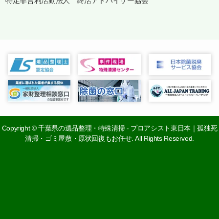
特定非営利活動法人 終活アドバイザー協会
Copyright
©
千葉県の遺品整理・特殊清掃 - プロアシスト東日本｜孤独死
清掃・ゴミ屋敷・原状回復もお任せ. All Rights Reserved.
0120-26-0410