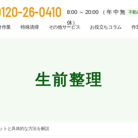
0120-26-0410
8:00～20:00（年中無
不動
休）
け作業
特殊清掃
その他サービス
お役立ちコラム
作
生前整理
リットと具体的な方法を解説