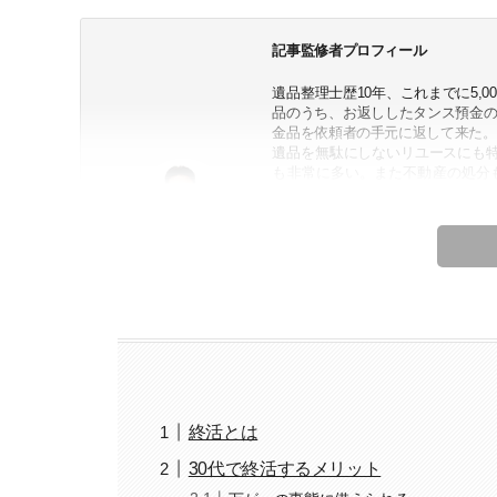
記事監修者プロフィール
遺品整理士歴10年、これまでに5,
品のうち、お返ししたタンス預金の
金品を依頼者の手元に返して来た。
遺品を無駄にしないリユースにも
も非常に多い。また不動産の処分
た。
一般社団法人ALL JAPANTRADING
一般社団法人家財整理相談窓口会員
一般社団法人除染作業管理協会理事
宅地建物取引士（日本都市住宅販売
株式会社RISE プロアシスト東日
代表 仲井
終活とは
30代で終活するメリット