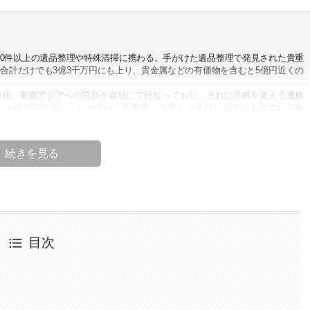
000件以上の遺品整理や特殊清掃に携わる。手がけた遺品整理で発見された貴重
合計だけでも3億3千万円にも上り、貴金属などの有価物を含むと5億円近くの
特化。東南アジアへの貿易を自社にて行なっており、それに共感を覚える遺族
も一括で請け負い、いわるゆ「負動産」を甦らせる取り組みにも尽力して来
 理事
株式会社代表取締役）
本
目次