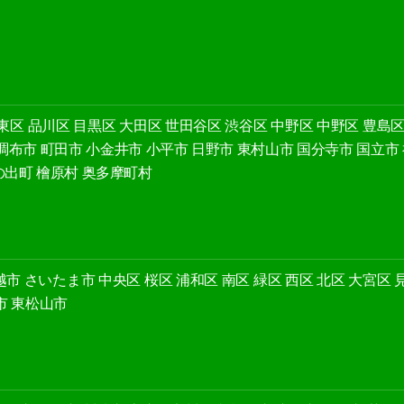
東区
品川区
目黒区
大田区
世田谷区
渋谷区
中野区
中野区
豊島
調布市
町田市
小金井市
小平市
日野市
東村山市
国分寺市
国立市
の出町
檜原村
奥多摩町村
越市
さいたま市
中央区
桜区
浦和区
南区
緑区
西区
北区
大宮区
市
東松山市