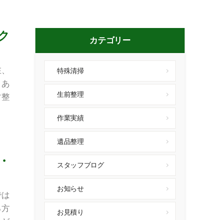
ク
カテゴリー
在、
特殊清掃
。あ
生前整理
財整
作業実績
遺品整理
・
スタッフブログ
お知らせ
では
る方
お見積り