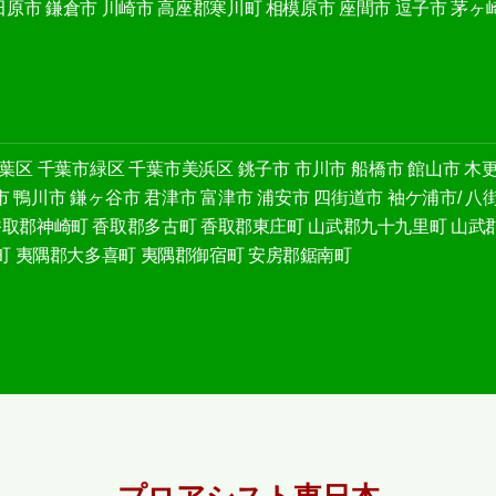
田原市
鎌倉市
川崎市
高座郡寒川町
相模原市
座間市
逗子市
茅ヶ
葉区
千葉市緑区
千葉市美浜区
銚子市
市川市
船橋市
館山市
木
市
鴨川市
鎌ヶ谷市
君津市
富津市
浦安市
四街道市
袖ケ浦市/
八
香取郡神崎町
香取郡多古町
香取郡東庄町
山武郡九十九里町
山武
町
夷隅郡大多喜町
夷隅郡御宿町
安房郡鋸南町