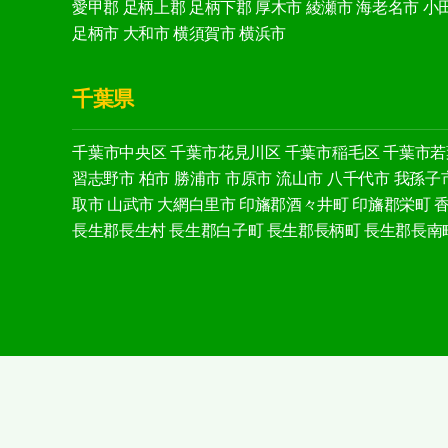
愛甲郡
足柄上郡
足柄下郡
厚木市
綾瀬市
海老名市
小
足柄市
大和市
横須賀市
横浜市
千葉県
千葉市中央区
千葉市花見川区
千葉市稲毛区
千葉市若
習志野市
柏市
勝浦市
市原市
流山市
八千代市
我孫子
取市
山武市
大網白里市
印旛郡酒々井町
印旛郡栄町
長生郡長生村
長生郡白子町
長生郡長柄町
長生郡長南