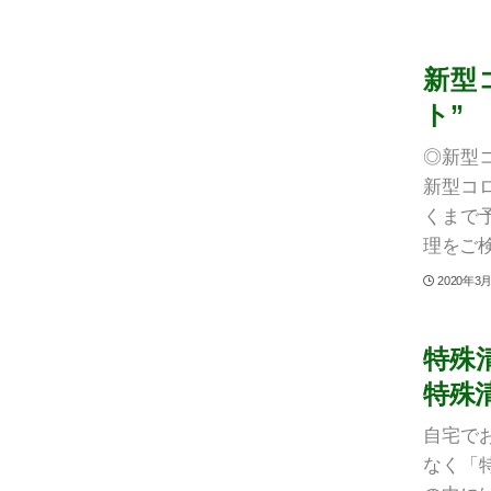
新型
ト”
◎新型
新型コ
くまで
理をご検
2020年3
特殊
特殊
自宅で
なく「