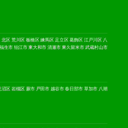
区
北区
荒川区
板橋区
練馬区
足立区
葛飾区
江戸川区
八
福生市
狛江市
東大和市
清瀬市
東久留米市
武蔵村山市
見沼区
岩槻区
蕨市
戸田市
越谷市
春日部市
草加市
八潮