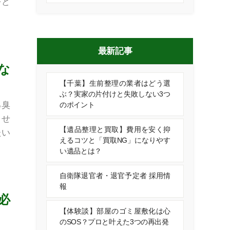
をど
最新記事
な
【千葉】生前整理の業者はどう選
ぶ？実家の片付けと失敗しない3つ
る臭
のポイント
ませ
【遺品整理と買取】費用を安く抑
たい
えるコツと「買取NG」になりやす
い遺品とは？
自衛隊退官者・退官予定者 採用情
報
必
【体験談】部屋のゴミ屋敷化は心
のSOS？プロと叶えた3つの再出発