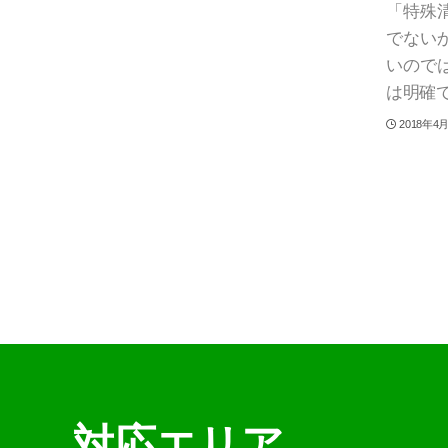
「特殊
でない
いので
は明確で
2018年4
対応エリア