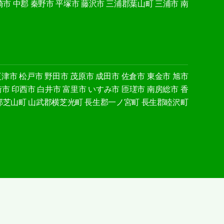
崎市
中郡
秦野市
平塚市
藤沢市
三浦郡葉山町
三浦市
南
更津市
松戸市
野田市
茂原市
成田市
佐倉市
東金市
旭市
街市
印西市
白井市
富里市
いすみ市
匝瑳市
南房総市
香
郡芝山町
山武郡横芝光町
長生郡一ノ宮町
長生郡睦沢町