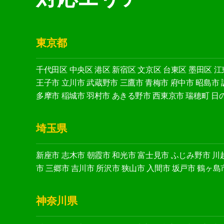
東京都
千代田区
中央区
港区
新宿区
文京区
台東区
墨田区
江
王子市
立川市
武蔵野市
三鷹市
青梅市
府中市
昭島市
多摩市
稲城市
羽村市
あきる野市
西東京市
瑞穂町
日
埼玉県
新座市
志木市
朝霞市
和光市
富士見市
ふじみ野市
川
市
三郷市
吉川市
所沢市
狭山市
入間市
坂戸市
鶴ヶ島
神奈川県