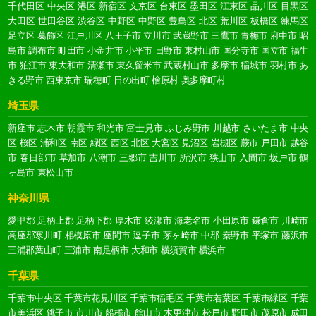
千代田区
中央区
港区
新宿区
文京区
台東区
墨田区
江東区
品川区
目黒区
大田区
世田谷区
渋谷区
中野区
中野区
豊島区
北区
荒川区
板橋区
練馬区
足立区
葛飾区
江戸川区
八王子市
立川市
武蔵野市
三鷹市
青梅市
府中市
昭
島市
調布市
町田市
小金井市
小平市
日野市
東村山市
国分寺市
国立市
福生
市
狛江市
東大和市
清瀬市
東久留米市
武蔵村山市
多摩市
稲城市
羽村市
あ
きる野市
西東京市
瑞穂町
日の出町
檜原村
奥多摩町村
埼玉県
新座市
志木市
朝霞市
和光市
富士見市
ふじみ野市
川越市
さいたま市
中央
区
桜区
浦和区
南区
緑区
西区
北区
大宮区
見沼区
岩槻区
蕨市
戸田市
越谷
市
春日部市
草加市
八潮市
三郷市
吉川市
所沢市
狭山市
入間市
坂戸市
鶴
ヶ島市
東松山市
神奈川県
愛甲郡
足柄上郡
足柄下郡
厚木市
綾瀬市
海老名市
小田原市
鎌倉市
川崎市
高座郡寒川町
相模原市
座間市
逗子市
茅ヶ崎市
中郡
秦野市
平塚市
藤沢市
三浦郡葉山町
三浦市
南足柄市
大和市
横須賀市
横浜市
千葉県
千葉市中央区
千葉市花見川区
千葉市稲毛区
千葉市若葉区
千葉市緑区
千葉
市美浜区
銚子市
市川市
船橋市
館山市
木更津市
松戸市
野田市
茂原市
成田