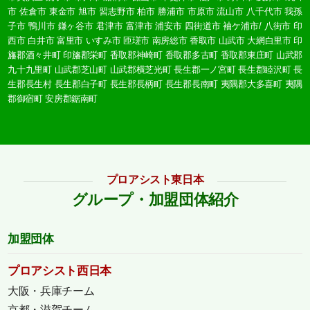
市
佐倉市
東金市
旭市
習志野市
柏市
勝浦市
市原市
流山市
八千代市
我孫
子市
鴨川市
鎌ヶ谷市
君津市
富津市
浦安市
四街道市
袖ケ浦市/
八街市
印
西市
白井市
富里市
いすみ市
匝瑳市
南房総市
香取市
山武市
大網白里市
印
旛郡酒々井町
印旛郡栄町
香取郡神崎町
香取郡多古町
香取郡東庄町
山武郡
九十九里町
山武郡芝山町
山武郡横芝光町
長生郡一ノ宮町
長生郡睦沢町
長
生郡長生村
長生郡白子町
長生郡長柄町
長生郡長南町
夷隅郡大多喜町
夷隅
郡御宿町
安房郡鋸南町
プロアシスト東日本
グループ・加盟団体紹介
加盟団体
プロアシスト西日本
大阪・兵庫チーム
京都・滋賀チーム